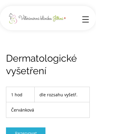
Dermatologické
vyšetření
dle
rozsahu
1 hod
1
dle rozsahu vyšetř.
vyšetř.
h
o
Červánková
Rezervovat