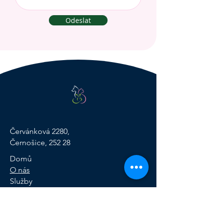
Odeslat
Červánková 2280,
Černošice, 252 28
Domů
O nás
Služby
Kontakt