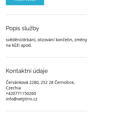
Popis služby
svědění/drbání, olizování končetin, změny
na kůži apod.
Kontaktní údaje
Červánková 2280, 252 28 Černošice,
Czechia
+420771150260
info@vetjitrni.cz