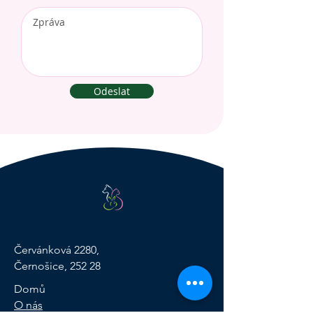
Odeslat
Červánková 2280,
Černošice, 252 28
Domů
O nás