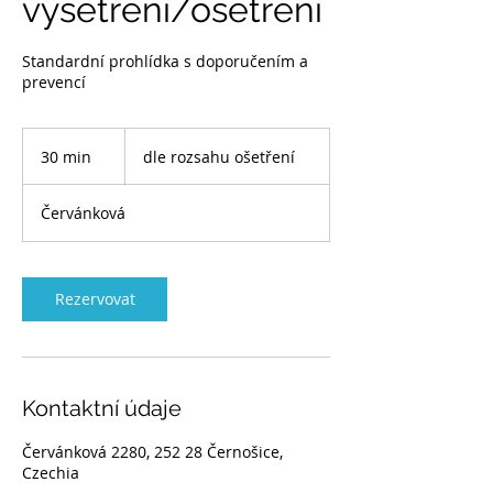
vyšetření/ošetření
Standardní prohlídka s doporučením a
prevencí
dle
rozsahu
30 min
3
dle rozsahu ošetření
ošetření
0
m
Červánková
i
n
Rezervovat
Kontaktní údaje
Červánková 2280, 252 28 Černošice,
Czechia